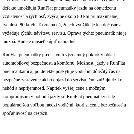
defekte umožňujú RunFlat pneumatiky jazdu na obmedzenú
vzdialenosť a rýchlosť, zvyčajne okolo 80 km pri maximálnej
rýchlosti 80 km/h. To znamená, že ich využitie je len dočasné a
vyžaduje rýchlu návštevu servisu. Oprava týchto pneumatík nie je
možná. Budete musieť kúpiť náhradné.
RunFlat pneumatiky predstavujú významný pokrok v oblasti
automobilovej bezpečnosti a komfortu. Možnosť jazdy s RunFlat
pneumatikami aj po defekte poskytuje vodičom dôležitý čas na
bezpečné zastavenie alebo dojazd do servisu, čím znižujú riziko
nehôd a nepríjemností. Napriek vyššej cene a možným
kompromisom v pohodlí jazdy sú RunFlat pneumatiky stále
populárnejšou voľbou medzi vodičmi, ktorí si cenia bezpečnosť a
spoľahlivosť na cestách.