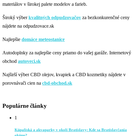
materiálov v širokej palete modelov a farieb.
Široký výber
kvalitných odpudzovačov
za bezkonkurenčné ceny
nájdete na odpudzovace.sk
Najlepšie
domáce meteostanice
Autodoplnky za najlepšie ceny priamo do vašej garáže. Internetový
obchod
autoveci.sk
Najširší výber CBD olejov, kvapiek a CBD kozmetiky nájdete v
porovnávači cien na
cbd-obchod.sk
Populárne články
1
Kúpaliská a akvaparky v okolí Bratislavy: Kde sa Bratislavčania
okúpu?