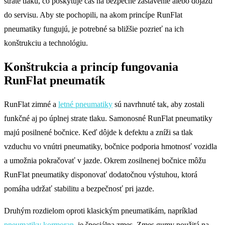
strate tlaku, čo poskytuje čas na bezpečné zastavenie alebo dojazd
do servisu. Aby ste pochopili, na akom princípe RunFlat
pneumatiky fungujú, je potrebné sa bližšie pozrieť na ich
konštrukciu a technológiu.
Konštrukcia a princíp fungovania
RunFlat pneumatík
RunFlat zimné a
letné pneumatiky
sú navrhnuté tak, aby zostali
funkčné aj po úplnej strate tlaku. Samonosné RunFlat pneumatiky
majú posilnené bočnice. Keď dôjde k defektu a zníži sa tlak
vzduchu vo vnútri pneumatiky, bočnice podporia hmotnosť vozidla
a umožnia pokračovať v jazde. Okrem zosilnenej bočnice môžu
RunFlat pneumatiky disponovať dodatočnou výstuhou, ktorá
pomáha udržať stabilitu a bezpečnosť pri jazde.
Druhým rozdielom oproti klasickým pneumatikám, napríklad
pneumatiky kormoran
, je špeciálna zmes. Zmes gumy použitá na