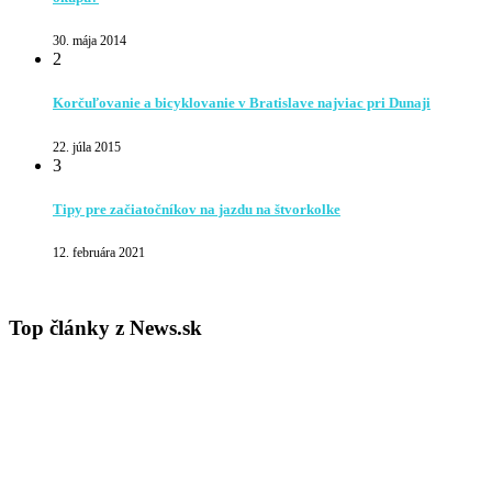
30. mája 2014
2
Korčuľovanie a bicyklovanie v Bratislave najviac pri Dunaji
22. júla 2015
3
Tipy pre začiatočníkov na jazdu na štvorkolke
12. februára 2021
Top články z News.sk