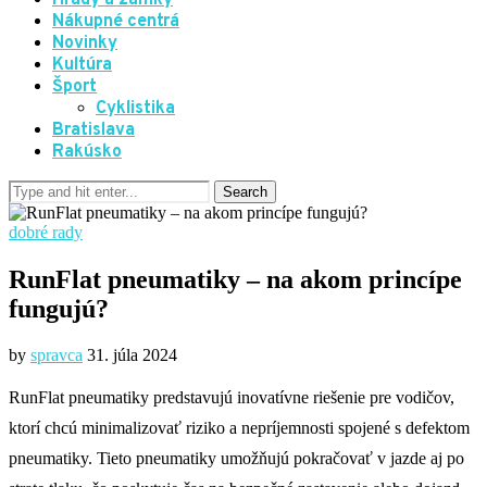
Hrady a zámky
Nákupné centrá
Novinky
Kultúra
Šport
Cyklistika
Bratislava
Rakúsko
dobré rady
RunFlat pneumatiky – na akom princípe
fungujú?
by
spravca
31. júla 2024
RunFlat pneumatiky predstavujú inovatívne riešenie pre vodičov,
ktorí chcú minimalizovať riziko a nepríjemnosti spojené s defektom
pneumatiky. Tieto pneumatiky umožňujú pokračovať v jazde aj po