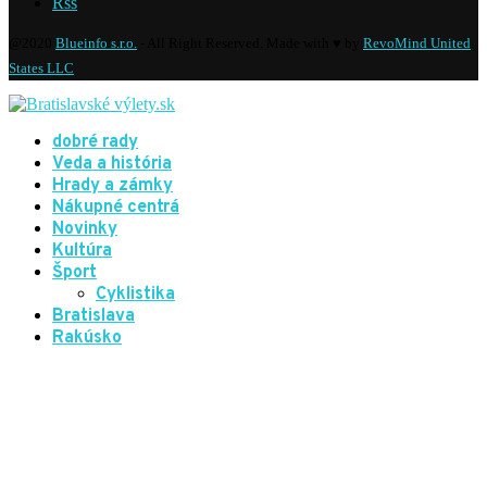
Rss
@2020
Blueinfo s.r.o.
- All Right Reserved. Made with ♥ by
RevoMind United
States LLC
dobré rady
Veda a história
Hrady a zámky
Nákupné centrá
Novinky
Kultúra
Šport
Cyklistika
Bratislava
Rakúsko