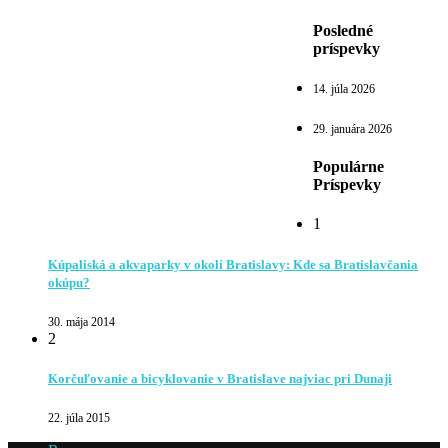
Posledné
príspevky
14. júla 2026
29. januára 2026
Populárne
Príspevky
1
Kúpaliská a akvaparky v okolí Bratislavy: Kde sa Bratislavčania
okúpu?
30. mája 2014
2
Korčuľovanie a bicyklovanie v Bratislave najviac pri Dunaji
22. júla 2015