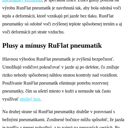
výrobu RunFlat pneumatík je navrhnutá tak, aby bola odolná voči
teplu a deformácii, ktoré vznikajú pri jazde bez tlaku. RunFlat
pneumatiky sú odolné voči zvýšenej teplote spôsobenej trením a aj
voči deformácii pri strate vzduchu.
Plusy a mínusy RuFlat pneumatík
Hlavnou výhodou RunFlat pneumatík je zvýšená bezpečnosť.
Umožňujú vodičovi pokračovať v jazde aj po defekte, čo znižuje
riziko nehody spôsobenej náhlou stratou kontroly nad vozidlom.
Používanie RunFlat pneumatík eliminuje potrebu rezervnej
pneumatiky, čím sa ušetrí miesto v kufri a nemusíte tak často
využívať
strešný box
.
Na druhej strane sú RunFlat pneumatiky drahšie v porovnaní s
bežnými pneumatikami. Zosilnené bočnice môžu spôsobiť, že jazda
je tvrdšia a menej pohodlná, a to najmä na nerovných cestách. Po